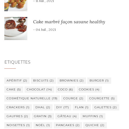
- 11 Juil , 2021
Cake marbré façon savane healthy
- 04 Juil , 2021
ÉTIQUETTES
APÉRITIF
(2)
BISCUITS
(2)
BROWNIES
(2)
BURGER
(1)
CAKE
(5)
CHOCOLAT
(14)
COCO
(6)
COOKIES
(4)
COSMÉTIQUE NATURELLE
(19)
COURGE
(2)
COURGETTE
(5)
CRACKERS
(1)
DHAL
(2)
DIY
(17)
FLAN
(1)
GALETTES
(2)
GAUFRES
(2)
GRATIN
(3)
GÂTEAU
(4)
MUFFINS
(1)
NOISETTES
(1)
NOËL
(1)
PANCAKES
(2)
QUICHE
(2)