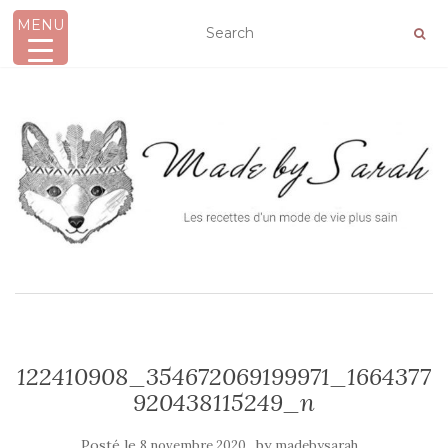
MENU
AFFICHER/MASQUER LA NAVIGATION
122410908_354672069199971_1664377
920438115249_n
Posté le
by
8 novembre 2020
madebysarah