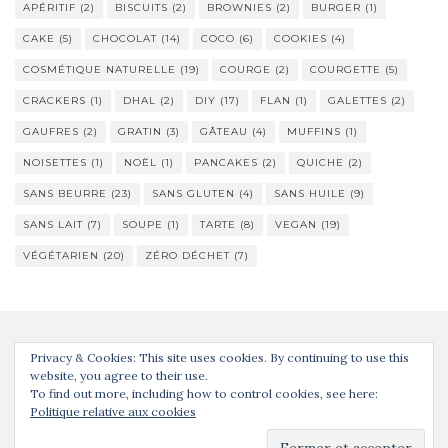
APÉRITIF
(2)
BISCUITS
(2)
BROWNIES
(2)
BURGER
(1)
CAKE
(5)
CHOCOLAT
(14)
COCO
(6)
COOKIES
(4)
COSMÉTIQUE NATURELLE
(19)
COURGE
(2)
COURGETTE
(5)
CRACKERS
(1)
DHAL
(2)
DIY
(17)
FLAN
(1)
GALETTES
(2)
GAUFRES
(2)
GRATIN
(3)
GÂTEAU
(4)
MUFFINS
(1)
NOISETTES
(1)
NOËL
(1)
PANCAKES
(2)
QUICHE
(2)
SANS BEURRE
(23)
SANS GLUTEN
(4)
SANS HUILE
(9)
SANS LAIT
(7)
SOUPE
(1)
TARTE
(8)
VEGAN
(19)
VÉGÉTARIEN
(20)
ZÉRO DÉCHET
(7)
Privacy & Cookies: This site uses cookies. By continuing to use this
website, you agree to their use.
To find out more, including how to control cookies, see here:
Politique relative aux cookies
Activello Thème par
Colorlib
. Propulsé par
WordPress