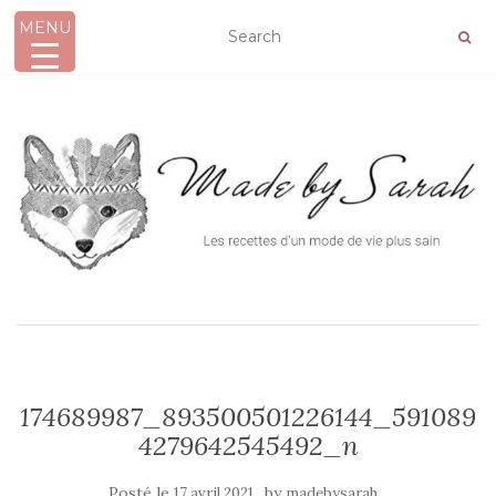
MENU
AFFICHER/MASQUER LA NAVIGATION
174689987_893500501226144_591089
4279642545492_n
Posté le
by
17 avril 2021
madebysarah