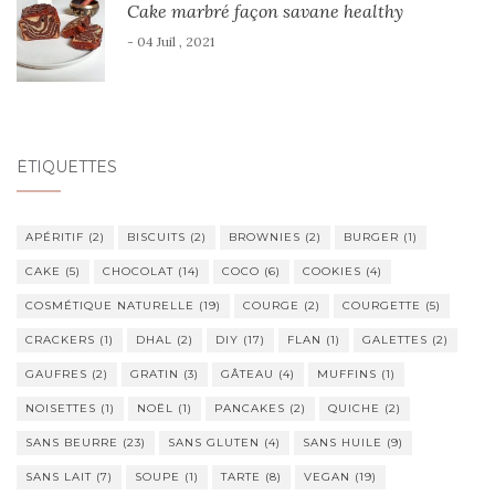
Cake marbré façon savane healthy
- 04 Juil , 2021
ÉTIQUETTES
APÉRITIF
(2)
BISCUITS
(2)
BROWNIES
(2)
BURGER
(1)
CAKE
(5)
CHOCOLAT
(14)
COCO
(6)
COOKIES
(4)
COSMÉTIQUE NATURELLE
(19)
COURGE
(2)
COURGETTE
(5)
CRACKERS
(1)
DHAL
(2)
DIY
(17)
FLAN
(1)
GALETTES
(2)
GAUFRES
(2)
GRATIN
(3)
GÂTEAU
(4)
MUFFINS
(1)
NOISETTES
(1)
NOËL
(1)
PANCAKES
(2)
QUICHE
(2)
SANS BEURRE
(23)
SANS GLUTEN
(4)
SANS HUILE
(9)
SANS LAIT
(7)
SOUPE
(1)
TARTE
(8)
VEGAN
(19)