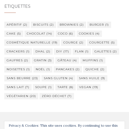
ÉTIQUETTES
APÉRITIF
(2)
BISCUITS
(2)
BROWNIES
(2)
BURGER
(1)
CAKE
(5)
CHOCOLAT
(14)
COCO
(6)
COOKIES
(4)
COSMÉTIQUE NATURELLE
(19)
COURGE
(2)
COURGETTE
(5)
CRACKERS
(1)
DHAL
(2)
DIY
(17)
FLAN
(1)
GALETTES
(2)
GAUFRES
(2)
GRATIN
(3)
GÂTEAU
(4)
MUFFINS
(1)
NOISETTES
(1)
NOËL
(1)
PANCAKES
(2)
QUICHE
(2)
SANS BEURRE
(23)
SANS GLUTEN
(4)
SANS HUILE
(9)
SANS LAIT
(7)
SOUPE
(1)
TARTE
(8)
VEGAN
(19)
VÉGÉTARIEN
(20)
ZÉRO DÉCHET
(7)
Privacy & Cookies: This site uses cookies. By continuing to use this