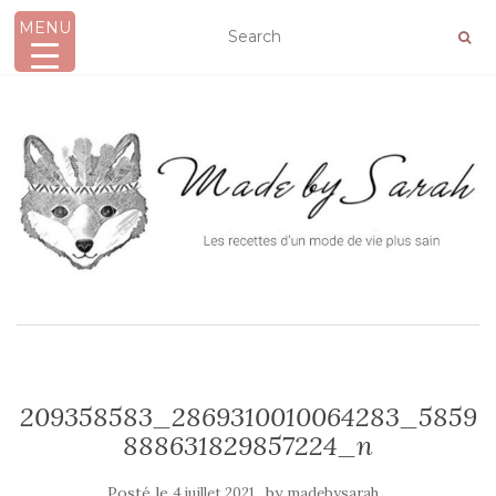
MENU
AFFICHER/MASQUER LA NAVIGATION
209358583_2869310010064283_5859
888631829857224_n
Posté le
by
4 juillet 2021
madebysarah