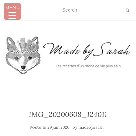
MENU
AFFICHER/MASQUER LA NAVIGATION
IMG_20200608_124011
Posté le
by
29 juin 2020
madebysarah