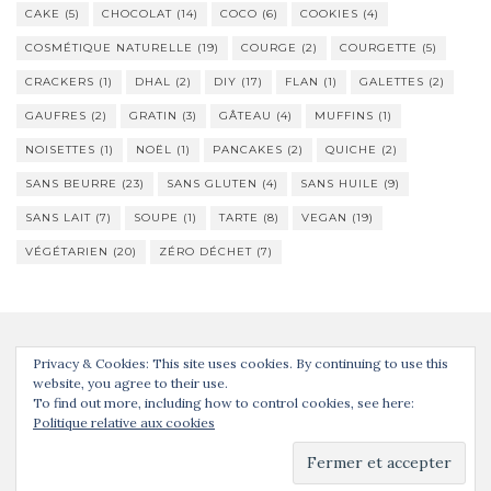
CAKE
(5)
CHOCOLAT
(14)
COCO
(6)
COOKIES
(4)
COSMÉTIQUE NATURELLE
(19)
COURGE
(2)
COURGETTE
(5)
CRACKERS
(1)
DHAL
(2)
DIY
(17)
FLAN
(1)
GALETTES
(2)
GAUFRES
(2)
GRATIN
(3)
GÂTEAU
(4)
MUFFINS
(1)
NOISETTES
(1)
NOËL
(1)
PANCAKES
(2)
QUICHE
(2)
SANS BEURRE
(23)
SANS GLUTEN
(4)
SANS HUILE
(9)
SANS LAIT
(7)
SOUPE
(1)
TARTE
(8)
VEGAN
(19)
VÉGÉTARIEN
(20)
ZÉRO DÉCHET
(7)
Privacy & Cookies: This site uses cookies. By continuing to use this
website, you agree to their use.
To find out more, including how to control cookies, see here:
Politique relative aux cookies
Activello Thème par
Colorlib
. Propulsé par
WordPress