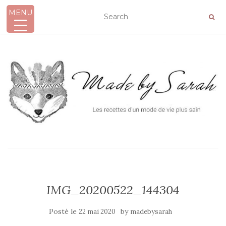
MENU
AFFICHER/MASQUER LA NAVIGATION
IMG_20200522_144304
Posté le
by
22 mai 2020
madebysarah