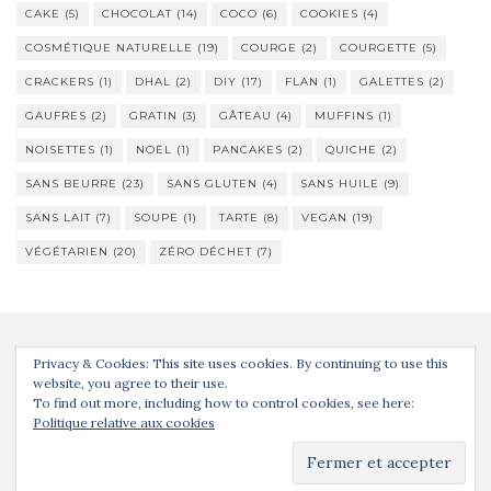
CAKE
(5)
CHOCOLAT
(14)
COCO
(6)
COOKIES
(4)
COSMÉTIQUE NATURELLE
(19)
COURGE
(2)
COURGETTE
(5)
CRACKERS
(1)
DHAL
(2)
DIY
(17)
FLAN
(1)
GALETTES
(2)
GAUFRES
(2)
GRATIN
(3)
GÂTEAU
(4)
MUFFINS
(1)
NOISETTES
(1)
NOËL
(1)
PANCAKES
(2)
QUICHE
(2)
SANS BEURRE
(23)
SANS GLUTEN
(4)
SANS HUILE
(9)
SANS LAIT
(7)
SOUPE
(1)
TARTE
(8)
VEGAN
(19)
VÉGÉTARIEN
(20)
ZÉRO DÉCHET
(7)
Privacy & Cookies: This site uses cookies. By continuing to use this
website, you agree to their use.
To find out more, including how to control cookies, see here:
Politique relative aux cookies
Activello Thème par
Colorlib
. Propulsé par
WordPress