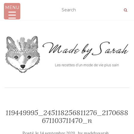
MENU
AFFICHER/MASQUER LA NAVIGATION
119449995_245118256811276_2170688
671103711470_n
Posté le
by
14 septembre 2020
madebysarah