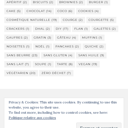
APÉRITIF
(2)
BISCUITS
(2)
BROWNIES
(2)
BURGER
(1)
CAKE
(5)
CHOCOLAT
(14)
COCO
(6)
COOKIES
(4)
COSMÉTIQUE NATURELLE
(19)
COURGE
(2)
COURGETTE
(5)
CRACKERS
(1)
DHAL
(2)
DIY
(17)
FLAN
(1)
GALETTES
(2)
GAUFRES
(2)
GRATIN
(3)
GÂTEAU
(4)
MUFFINS
(1)
NOISETTES
(1)
NOËL
(1)
PANCAKES
(2)
QUICHE
(2)
SANS BEURRE
(23)
SANS GLUTEN
(4)
SANS HUILE
(9)
SANS LAIT
(7)
SOUPE
(1)
TARTE
(8)
VEGAN
(19)
VÉGÉTARIEN
(20)
ZÉRO DÉCHET
(7)
Privacy & Cookies: This site uses cookies. By continuing to use this
website, you agree to their use.
To find out more, including how to control cookies, see here:
Politique relative aux cookies
Activello Thème par
Colorlib
. Propulsé par
WordPress