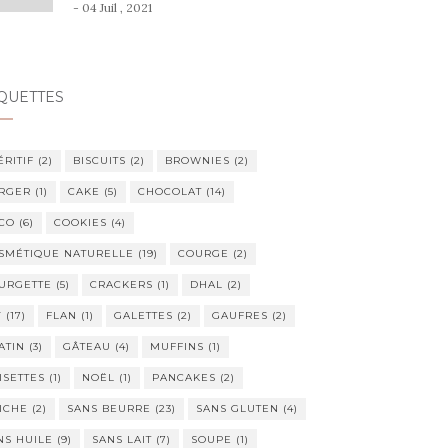
- 04 Juil , 2021
QUETTES
ÉRITIF
(2)
BISCUITS
(2)
BROWNIES
(2)
RGER
(1)
CAKE
(5)
CHOCOLAT
(14)
CO
(6)
COOKIES
(4)
SMÉTIQUE NATURELLE
(19)
COURGE
(2)
URGETTE
(5)
CRACKERS
(1)
DHAL
(2)
Y
(17)
FLAN
(1)
GALETTES
(2)
GAUFRES
(2)
ATIN
(3)
GÂTEAU
(4)
MUFFINS
(1)
ISETTES
(1)
NOËL
(1)
PANCAKES
(2)
ICHE
(2)
SANS BEURRE
(23)
SANS GLUTEN
(4)
NS HUILE
(9)
SANS LAIT
(7)
SOUPE
(1)