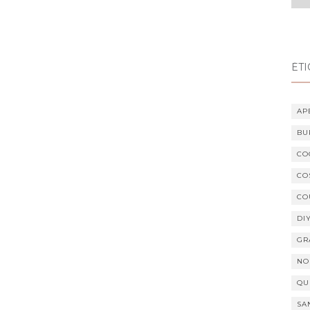
ÉTI
AP
BU
CO
CO
CO
DI
GR
NO
QU
SA