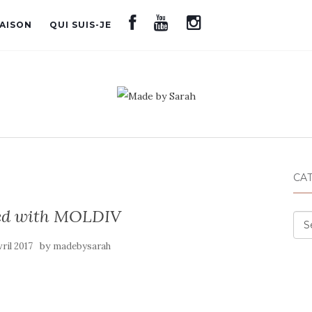
AISON
QUI SUIS-JE
CA
ed with MOLDIV
Cat
by
vril 2017
madebysarah