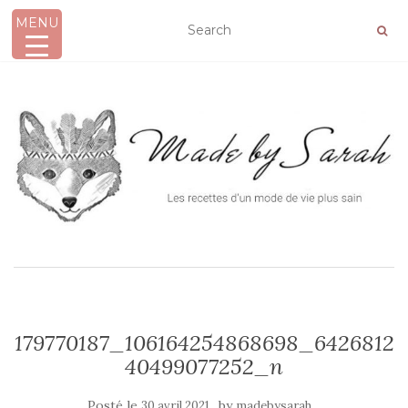
MENU
AFFICHER/MASQUER LA NAVIGATION
179770187_106164254868698_6426812
40499077252_n
Posté le
by
30 avril 2021
madebysarah