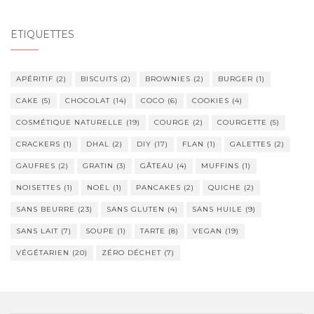
ÉTIQUETTES
APÉRITIF
(2)
BISCUITS
(2)
BROWNIES
(2)
BURGER
(1)
CAKE
(5)
CHOCOLAT
(14)
COCO
(6)
COOKIES
(4)
COSMÉTIQUE NATURELLE
(19)
COURGE
(2)
COURGETTE
(5)
CRACKERS
(1)
DHAL
(2)
DIY
(17)
FLAN
(1)
GALETTES
(2)
GAUFRES
(2)
GRATIN
(3)
GÂTEAU
(4)
MUFFINS
(1)
NOISETTES
(1)
NOËL
(1)
PANCAKES
(2)
QUICHE
(2)
SANS BEURRE
(23)
SANS GLUTEN
(4)
SANS HUILE
(9)
SANS LAIT
(7)
SOUPE
(1)
TARTE
(8)
VEGAN
(19)
VÉGÉTARIEN
(20)
ZÉRO DÉCHET
(7)