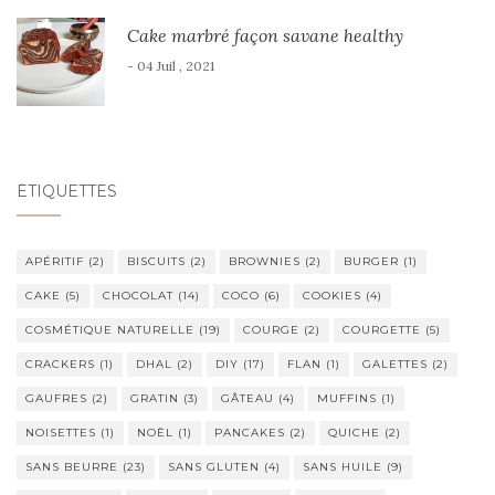
Cake marbré façon savane healthy
- 04 Juil , 2021
ÉTIQUETTES
APÉRITIF
(2)
BISCUITS
(2)
BROWNIES
(2)
BURGER
(1)
CAKE
(5)
CHOCOLAT
(14)
COCO
(6)
COOKIES
(4)
COSMÉTIQUE NATURELLE
(19)
COURGE
(2)
COURGETTE
(5)
CRACKERS
(1)
DHAL
(2)
DIY
(17)
FLAN
(1)
GALETTES
(2)
GAUFRES
(2)
GRATIN
(3)
GÂTEAU
(4)
MUFFINS
(1)
NOISETTES
(1)
NOËL
(1)
PANCAKES
(2)
QUICHE
(2)
SANS BEURRE
(23)
SANS GLUTEN
(4)
SANS HUILE
(9)