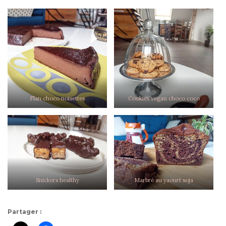
Flan choco noisettes
Cookies vegan choco coco
Snickers healthy
Marbré au yaourt soja
Partager :