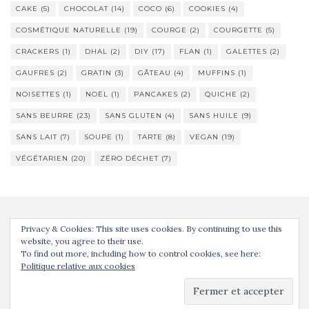
CAKE
(5)
CHOCOLAT
(14)
COCO
(6)
COOKIES
(4)
COSMÉTIQUE NATURELLE
(19)
COURGE
(2)
COURGETTE
(5)
CRACKERS
(1)
DHAL
(2)
DIY
(17)
FLAN
(1)
GALETTES
(2)
GAUFRES
(2)
GRATIN
(3)
GÂTEAU
(4)
MUFFINS
(1)
NOISETTES
(1)
NOËL
(1)
PANCAKES
(2)
QUICHE
(2)
SANS BEURRE
(23)
SANS GLUTEN
(4)
SANS HUILE
(9)
SANS LAIT
(7)
SOUPE
(1)
TARTE
(8)
VEGAN
(19)
VÉGÉTARIEN
(20)
ZÉRO DÉCHET
(7)
Privacy & Cookies: This site uses cookies. By continuing to use this
website, you agree to their use.
To find out more, including how to control cookies, see here:
Politique relative aux cookies
Activello Thème par
Colorlib
. Propulsé par
WordPress