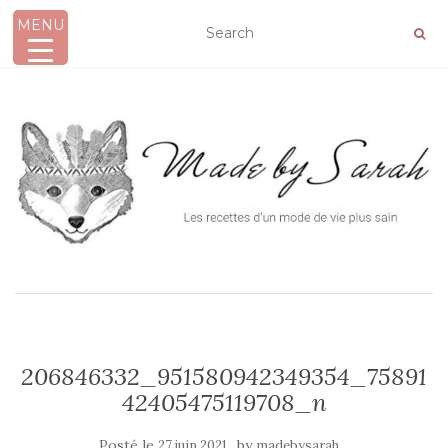
MENU
AFFICHER/MASQUER LA NAVIGATION
206846332_951580942349354_75891
42405475119708_n
Posté le
by
27 juin 2021
madebysarah