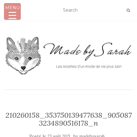
MENU
AFFICHER/MASQUER LA NAVIGATION
210260158_353750139477638_905087
3234890516178_n
Posté le
by
23 août 2021
madebysarah