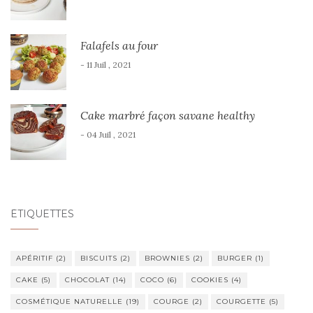
Falafels au four
- 11 Juil , 2021
Cake marbré façon savane healthy
- 04 Juil , 2021
ÉTIQUETTES
APÉRITIF
(2)
BISCUITS
(2)
BROWNIES
(2)
BURGER
(1)
CAKE
(5)
CHOCOLAT
(14)
COCO
(6)
COOKIES
(4)
COSMÉTIQUE NATURELLE
(19)
COURGE
(2)
COURGETTE
(5)