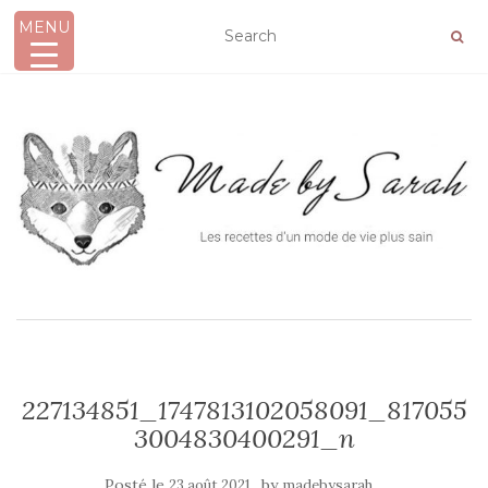
MENU
AFFICHER/MASQUER LA NAVIGATION
227134851_1747813102058091_817055
3004830400291_n
Posté le
by
23 août 2021
madebysarah