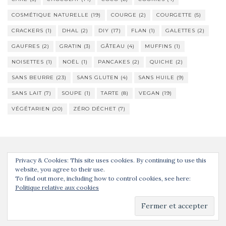
COSMÉTIQUE NATURELLE
(19)
COURGE
(2)
COURGETTE
(5)
CRACKERS
(1)
DHAL
(2)
DIY
(17)
FLAN
(1)
GALETTES
(2)
GAUFRES
(2)
GRATIN
(3)
GÂTEAU
(4)
MUFFINS
(1)
NOISETTES
(1)
NOËL
(1)
PANCAKES
(2)
QUICHE
(2)
SANS BEURRE
(23)
SANS GLUTEN
(4)
SANS HUILE
(9)
SANS LAIT
(7)
SOUPE
(1)
TARTE
(8)
VEGAN
(19)
VÉGÉTARIEN
(20)
ZÉRO DÉCHET
(7)
Privacy & Cookies: This site uses cookies. By continuing to use this
website, you agree to their use.
To find out more, including how to control cookies, see here:
Politique relative aux cookies
Activello Thème par
Colorlib
. Propulsé par
WordPress