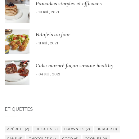
Pancakes simples et efficaces
- 18 Juil , 2021
Falafels au four
- 11 Juil , 2021
Cake marbré façon savane healthy
- 04 Juil , 2021
ÉTIQUETTES
APÉRITIF
(2)
BISCUITS
(2)
BROWNIES
(2)
BURGER
(1)
CAKE
(5)
CHOCOLAT
(14)
COCO
(6)
COOKIES
(4)