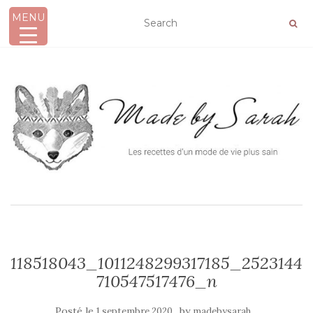
MENU
AFFICHER/MASQUER LA NAVIGATION
118518043_1011248299317185_2523144
710547517476_n
Posté le
by
1 septembre 2020
madebysarah