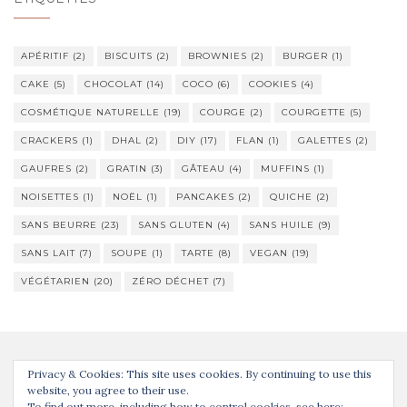
APÉRITIF
(2)
BISCUITS
(2)
BROWNIES
(2)
BURGER
(1)
CAKE
(5)
CHOCOLAT
(14)
COCO
(6)
COOKIES
(4)
COSMÉTIQUE NATURELLE
(19)
COURGE
(2)
COURGETTE
(5)
CRACKERS
(1)
DHAL
(2)
DIY
(17)
FLAN
(1)
GALETTES
(2)
GAUFRES
(2)
GRATIN
(3)
GÂTEAU
(4)
MUFFINS
(1)
NOISETTES
(1)
NOËL
(1)
PANCAKES
(2)
QUICHE
(2)
SANS BEURRE
(23)
SANS GLUTEN
(4)
SANS HUILE
(9)
SANS LAIT
(7)
SOUPE
(1)
TARTE
(8)
VEGAN
(19)
VÉGÉTARIEN
(20)
ZÉRO DÉCHET
(7)
Privacy & Cookies: This site uses cookies. By continuing to use this
website, you agree to their use.
To find out more, including how to control cookies, see here: