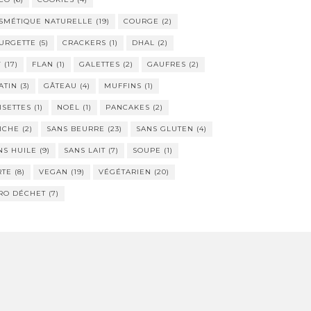
SMÉTIQUE NATURELLE
(19)
COURGE
(2)
URGETTE
(5)
CRACKERS
(1)
DHAL
(2)
Y
(17)
FLAN
(1)
GALETTES
(2)
GAUFRES
(2)
ATIN
(3)
GÂTEAU
(4)
MUFFINS
(1)
ISETTES
(1)
NOËL
(1)
PANCAKES
(2)
ICHE
(2)
SANS BEURRE
(23)
SANS GLUTEN
(4)
NS HUILE
(9)
SANS LAIT
(7)
SOUPE
(1)
RTE
(8)
VEGAN
(19)
VÉGÉTARIEN
(20)
RO DÉCHET
(7)