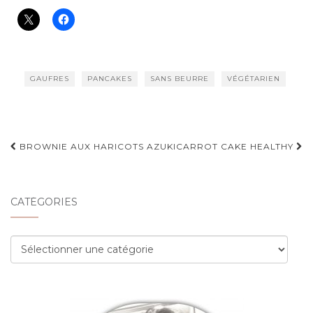
GAUFRES
PANCAKES
SANS BEURRE
VÉGÉTARIEN
Navigation
BROWNIE AUX HARICOTS AZUKI
CARROT CAKE HEALTHY
d'article
CATÉGORIES
Catégories