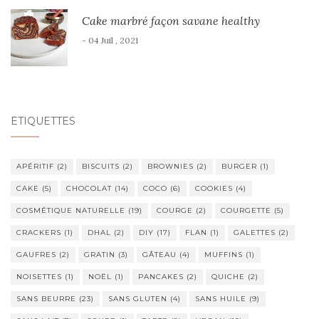
Cake marbré façon savane healthy
- 04 Juil , 2021
ÉTIQUETTES
APÉRITIF
(2)
BISCUITS
(2)
BROWNIES
(2)
BURGER
(1)
CAKE
(5)
CHOCOLAT
(14)
COCO
(6)
COOKIES
(4)
COSMÉTIQUE NATURELLE
(19)
COURGE
(2)
COURGETTE
(5)
CRACKERS
(1)
DHAL
(2)
DIY
(17)
FLAN
(1)
GALETTES
(2)
GAUFRES
(2)
GRATIN
(3)
GÂTEAU
(4)
MUFFINS
(1)
NOISETTES
(1)
NOËL
(1)
PANCAKES
(2)
QUICHE
(2)
SANS BEURRE
(23)
SANS GLUTEN
(4)
SANS HUILE
(9)